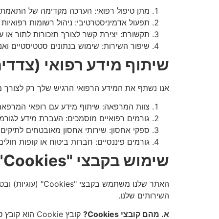
מתן טיפול רפואי: הערכה מקדימה של התאמתך 
תפעול אדמיניסטרטיבי: ניהול רשומות רפואיות
תקשורת: יצירת קשר לצורך תזכורות לתור או ע
שיפור השירות: שימוש בנתונים סטטיסטיים ואנונ
שיתוף מידע רפואי (צדדי
אנו נשתף את המידע הרפואי הרגיש שלך רק לצורך מ
צוות המרפאה: שיתוף מידע עם רופאי המרפאה, 
גורמים רפואיים מוסמכים: העברת מידע לגורמ
ספקי אחסון: שירותי אחסון מאובטחים לתיקים
גורמים פיננסיים: חברות ביטוח או קופות חולים
שימוש בקבצי "Cookies" (עוגיות) וטכנולוגיות מעקב
האתר שלנו משתמש 
השירותים שלנו.
א. מהם קובצי Cookies?
קובץ Cookie הוא קובץ טקסט קטן המאוחסן בדפדפן שלך על ידי האתר, ומאפשר לאתר "לזכור" את המשתמש והעדפותיו בביקורים חוזרים.