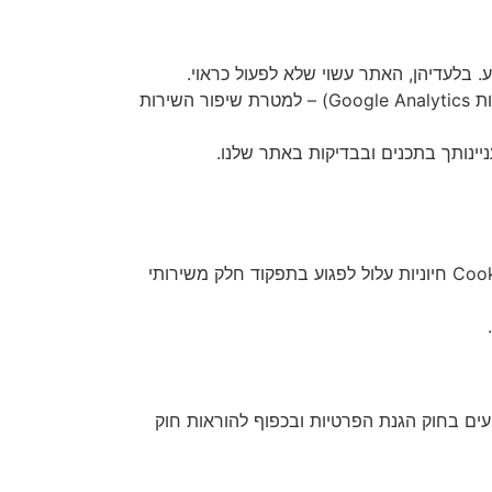
 בלעדיהן, האתר עשוי שלא לפעול כראוי.
משמשות לאיסוף נתונים סטטיסטיים ואנונימיים על השימוש באתר (כגון באמצעות Google Analytics) – למטרת שיפור השירות
באפשרותך לשנות את הגדרות הדפדפן שלך כך שיסרב או ימחק קבצי Cookies קיימים. חשוב לדעת כי ביטול Cookies חיוניות עלול לפגוע בתפקוד חלק משירותי
ועים בחוק הגנת הפרטיות ובכפוף להוראות חוק