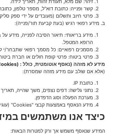
זיהוי: שם מלא, תעודת זהות, תאריך לידה.
קשר ופנייה: כתובת דוא"ל, מספר טלפון, כתובת
פרטי חיוב ותשלום (מעובדים על ידי ספק סליק
ב. מידע רפואי רגיש (בעת קביעת תור/פנייה):
מידע בריאותי: תיאור הסיבה לפנייה, מידע על
הרופא המטפל.
מסמכים רפואיים: כל מסמך רפואי שתבחר/י לצ
פרטי ביטוח: פרטי קופת חולים או חברת ביטוח
מידע לא מזהה (נאסף אוטומטית, כולל : (Cookies
(אלא אם שולב עם מידע מזהה שמסרת):
כתובת IP.
נתוני גלישה: דפים נצפים, משך שהייה, תאריך
מערכת הפעלה וסוג הדפדפן.
מידע הנאסף באמצעות קבצי "Cookies" (עוגיות) וטכנולוגיות מעקב דומות פיקסלים, (Web Beacons) – כפי שיפורט בסעיף 4 להלן.
כיצד אנו משתמשים במי
המידע שנאסף משמש אך ורק למטרות הבאות: