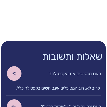
מדויק של קשר בין תסמינים לחשיפת חומצה
בדיקת BRAVO מיועדת למטופלים הסובלים מתסמינים
תפקוד רגיל של המטופל לאורך הבדיקה
ל רפלוקס חומצי (כמו צרבת, שיעול כרוני או
 במיוחד כאשר טיפולים קונבנציונליים אינם
 לאימות אבחנת רפלוקס, הערכת יעילות
רופתי הקיים, או לקראת שקילת ניתוח לטיפול
ובכך מספקת תמונה מדויקת וחיונית למטופל
ת ותשובות
שים את הקפסולה?
 רוב המטופלים אינם חשים בקפסולה כלל.
 לאכול ולשתות כרגיל?