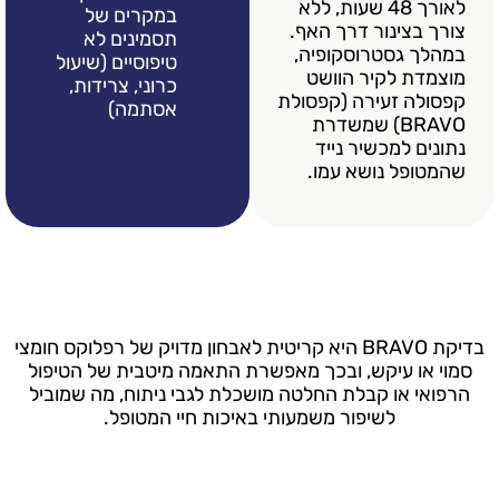
לאורך 48 שעות, ללא
במקרים של
ור דרך האף.
תסמינים לא
טרוסקופיה,
טיפוסיים (שיעול
קיר הוושט
כרוני, צרידות,
עירה (קפסולת
אסתמה)
BRAV) שמשדרת
כשיר נייד
נושא עמו.
בדיקת BRAVO היא קריטית לאבחון מדויק של רפלוקס חומצי
יקש, ובכך מאפשרת התאמה מיטבית של הטיפול
 קבלת החלטה מושכלת לגבי ניתוח, מה שמוביל
שיפור משמעותי באיכות חיי המטופל.