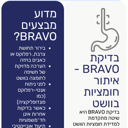
מדוע
מבצעים
BRAVO?
בירור תחושת
ת
צרבת, רפלוקס או
כאבים בחזה
BRAVO -
הערכה מדויקת
של חשיפה
ר
לחומצה בוושט
לפני ניתוח
יות
אנטי-רפלוקס
(כמו
ט
פונדופליקציה)
כאשר בדיקות
בדיקת BRAVO היא
אחרות אינן
קדמת
חד־משמעיות
ומציות הוושט
תיעוד אובייקטיבי