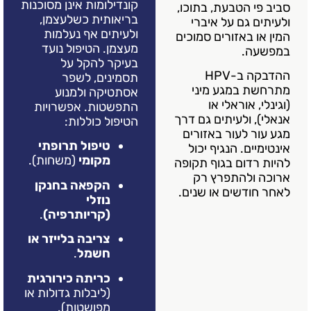
קונדילומות אינן מסוכנות
טבעת, בתוכו,
בריאותית כשלעצמן,
ם על איברי
ולעיתים אף נעלמות
אזורים סמוכים
מעצמן. הטיפול נועד
בעיקר להקל על
ההדבקה ב-HPV
תסמינים, לשפר
מגע מיני
אסתטיקה ולמנוע
וראלי או
התפשטות. אפשרויות
לעיתים גם דרך
הטיפול כוללות:
עור באזורים
טיפול תרופתי
 הנגיף יכול
מקומי
(משחות).
ם בגוף תקופה
התפרץ רק
הקפאה בחנקן
שים או שנים.
נוזלי
(קריותרפיה)
.
צריבה בלייזר או
חשמל
.
כריתה כירורגית
(ליבלות גדולות או
מפושטות).