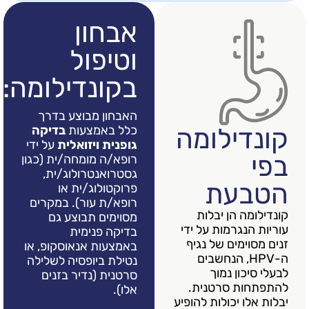
אבחון
וטיפול
בקונדילומה:
האבחון מבוצע בדרך
ילומה
כלל באמצעות
בדיקה
גופנית ויזואלית
על ידי
רופא/ה מומחה/ית (כגון
גסטרואנטרולוג/ית,
עת
פרוקטולוג/ית או
רופא/ת עור). במקרים
 הן יבלות
מסוימים תבוצע גם
גרמות על ידי
בדיקה פנימית
מים של נגיף
באמצעות אנאוסקופ, או
HPV, הנחשבים
נטילת ביופסיה לשלילה
ון נמוך
סרטנית (נדיר בזנים
 סרטנית.
אלו).
 יכולות להופיע