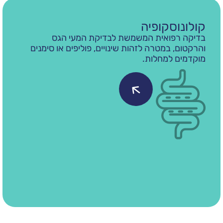
סקופיה
גסטרוס
פואית המשמשת לבדיקת המעי הגס
בדיקה רפו
 במטרה לזהות שינויים, פוליפים או סימנים
וגמיש, ומ
 למחלות.
ובתריסריון